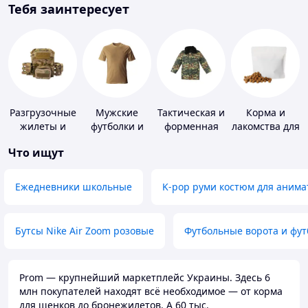
Тебя заинтересует
Разгрузочные
Мужские
Тактическая и
Корма и
жилеты и
футболки и
форменная
лакомства для
плитоноски
майки
одежда
домашних
Что ищут
без плит
животных и
птиц
Ежедневники школьные
K-pop руми костюм для анима
Бутсы Nike Air Zoom розовые
Футбольные ворота и фу
Prom — крупнейший маркетплейс Украины. Здесь 6
млн покупателей находят всё необходимое — от корма
для щенков до бронежилетов. А 60 тыс.