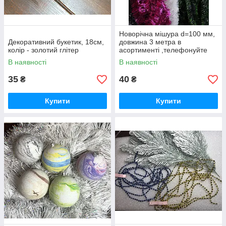
Новорічна мішура d=100 мм,
Декоративний букетик, 18см,
довжина 3 метра в
колір - золотий глітер
асортименті ,телефонуйте
0506599950
В наявності
В наявності
35
40
₴
₴
Купити
Купити