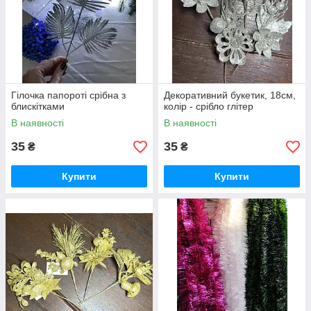
Гілочка папороті срібна з
Декоративний букетик, 18см,
блискітками
колір - срібло глітер
В наявності
В наявності
35
35
₴
₴
Купити
Купити