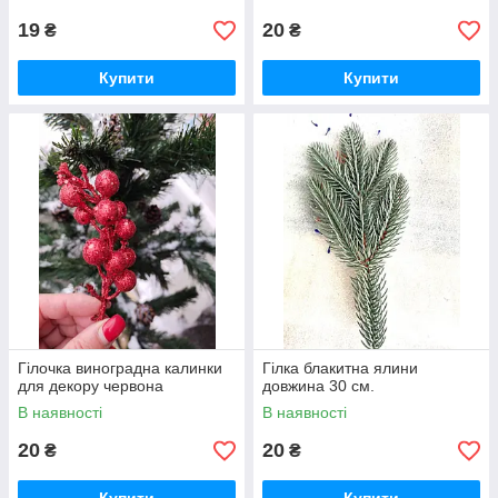
19
20
₴
₴
Купити
Купити
Гілочка виноградна калинки
Гілка блакитна ялини
для декору червона
довжина 30 см.
В наявності
В наявності
20
20
₴
₴