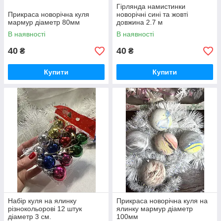
Гірлянда намистинки
Прикраса новорічна куля
новорічні сині та жовті
мармур діаметр 80мм
довжина 2.7 м
В наявності
В наявності
40
40
₴
₴
Купити
Купити
Набір куля на ялинку
Прикраса новорічна куля на
різнокольорові 12 штук
ялинку мармур діаметр
діаметр 3 см.
100мм