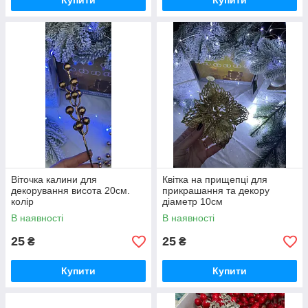
Купити
Купити
Віточка калини для
Квітка на прищепці для
декорування висота 20см.
прикрашання та декору
колір
діаметр 10см
білий,срібний,червоний,золот
В наявності
В наявності
ий
25
25
₴
₴
Купити
Купити